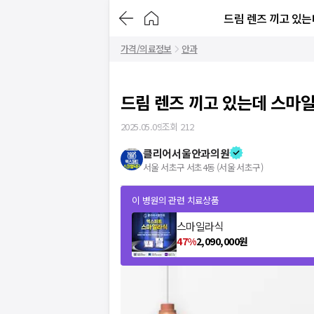
드림 렌즈 끼고 있는데
가격/의료정보
안과
드림 렌즈 끼고 있는데 스마
2025.05.09
조회
212
클리어서울안과의원
서울 서초구 서초4동 (서울 서초구)
이 병원의 관련 치료상품
스마일라식
47
%
2,090,000
원