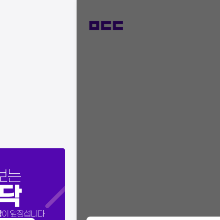
보는
닥
닥
이 앞장섭니다