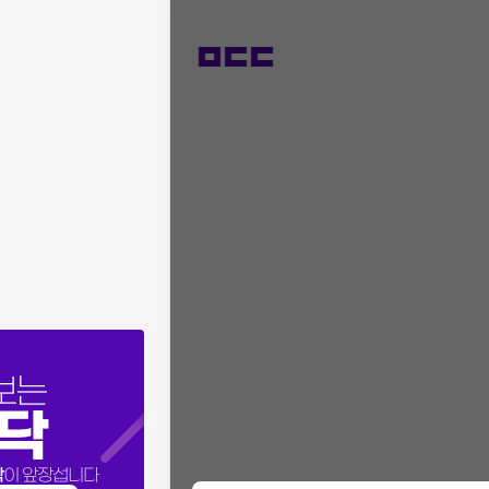
보는
닥
닥
이 앞장섭니다