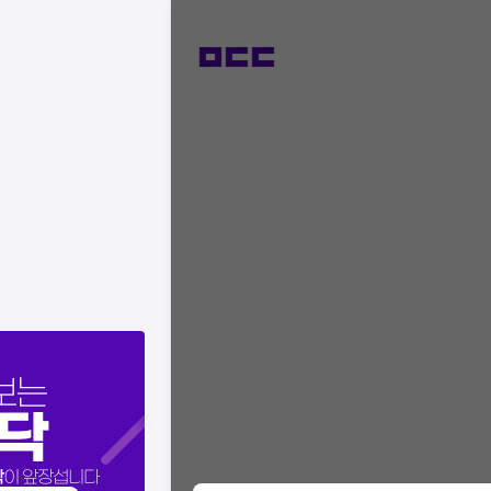
보는
닥
닥
이 앞장섭니다