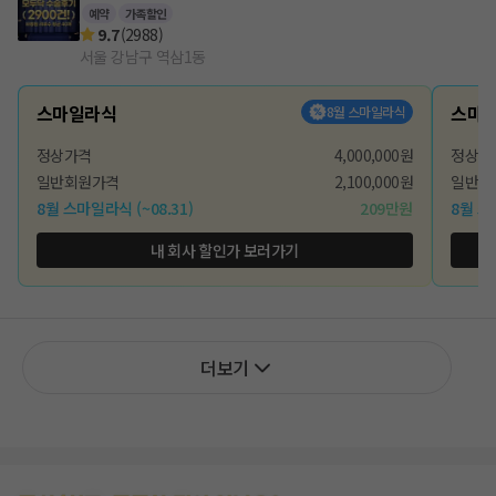
예약
가족할인
9.7
(
2988
)
서울 강남구 역삼1동
스마일라식
스마
8월 스마일라식
정상가격
4,000,000원
정상가
일반회원가격
2,100,000원
일반회
8월 스마일라식
(~08.31)
209만원
8월 
내 회사 할인가 보러가기
더보기