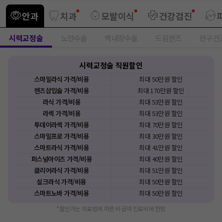
안과
치과
모발이식
건강검진
시력교정술
노안수술
백내장수술
드림렌즈
안구건조
시력교정술
직원
할인
스마일라식
가격/비용
최대
50만원
할인
렌즈삽입술
가격/비용
최대
170만원
할인
라식
가격/비용
최대
53만원
할인
라섹
가격/비용
최대
53만원
할인
투데이라섹
가격/비용
최대
70만원
할인
스마일프로
가격/비용
최대
30만원
할인
스마트라식
가격/비용
최대
41만원
할인
퍼스널아이즈
가격/비용
최대
40만원
할인
클리어라식
가격/비용
최대
51만원
할인
실크라식
가격/비용
최대
50만원
할인
스마트노바
가격/비용
최대
50만원
할인
*할인가는 의료법에 따른 비급여 진료비에 한함