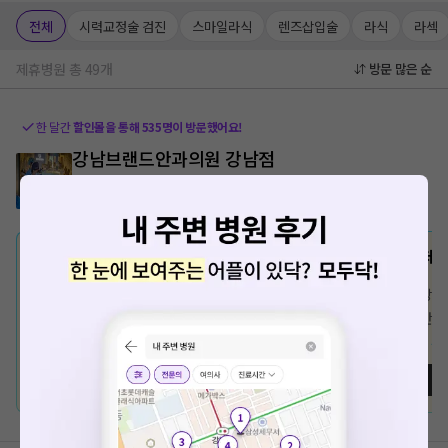
전체
시력교정술 검진
스마일라식
렌즈삽입술
라식
라섹
제휴병원 총
49
개
방문 많은 순
한 달간
할인몰을 통해
535
명이 방문했어요!
강남브랜드안과의원 강남점
9.8
(
3498
)
서울 서초구 반포1동
스마트라식
투데
8월 스마트라식
정상가격
3,000,000원
정상가
일반회원가격
2,190,000원
일반회
8월 스마트라식
(~08.31)
209만원
8월 
내 회사 할인가 보러가기