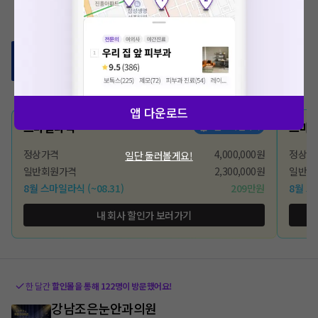
한 달간
할인몰을 통해
199
명이 방문했어요!
클리어서울안과의원
예약
가족할인
9.7
(
1218
)
서울 서초구 서초4동
앱 다운로드
스마일라식
스마
8월 스마일라식
정상가격
4,000,000원
정상가
일단 둘러볼게요!
일반회원가격
2,300,000원
일반회
8월 스마일라식
(~08.31)
209만원
8월 
내 회사 할인가 보러가기
한 달간
할인몰을 통해
122
명이 방문했어요!
강남조은눈안과의원