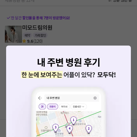
제휴병원 총
12
개
한 달간
할인몰을 통해
7
명이 방문했어요!
미모드림의원
예약
가족할인
9.6
(
120
)
서울 강동구 천호2동
가다실
정상가격
660,000원
일반회원가격
630,000원
직장인
할인가격
?????원
내 회사 할인가 보러가기
한 달간
할인몰을 통해
7
명이 방문했어요!