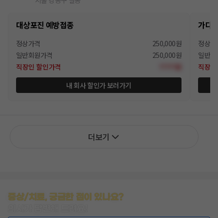
서울 강동구 길동
대상포진 예방접종
가다
정상가격
250,000원
정상가
일반회원가격
250,000원
일반회
직장인
할인가격
?????원
직장인
내 회사 할인가 보러가기
더보기
증상/치료, 궁금한 점이 있나요?
의사가 답변해 드려요!