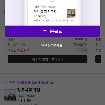
우리의내과의원
예약
가족할인
9.7
(
35
)
경기도 수원시 팔달구 지동
대상포진 예방접종
가다
앱 다운로드
정상가격
500,000원
정상가
일반회원가격
420,000원
일반회
일단 둘러볼게요!
직장인
할인가격
?????원
직장인
내 회사 할인가 보러가기
한 달간
할인몰을 통해
2
명이 방문했어요!
강동서울의원
예약
가족할인
8.7
(
10
)