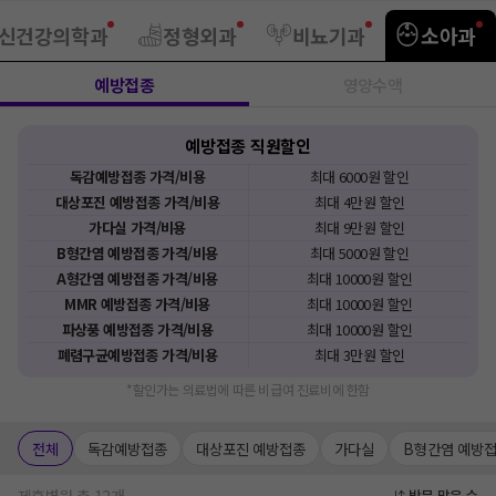
신건강의학과
정형외과
비뇨기과
소아과
예방접종
영양수액
예방접종
직원
할인
독감예방접종
가격/비용
최대
6000원
할인
대상포진 예방접종
가격/비용
최대
4만원
할인
가다실
가격/비용
최대
9만원
할인
B형간염 예방접종
가격/비용
최대
5000원
할인
A형간염 예방접종
가격/비용
최대
10000원
할인
MMR 예방접종
가격/비용
최대
10000원
할인
파상풍 예방접종
가격/비용
최대
10000원
할인
폐렴구균예방접종
가격/비용
최대
3만원
할인
*할인가는 의료법에 따른 비급여 진료비에 한함
전체
독감예방접종
대상포진 예방접종
가다실
B형간염 예방
방문 많은 순