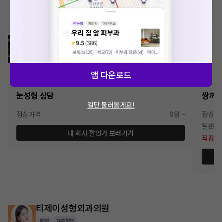
디엠성형외과의원
예약
가족할인
9.7
(
67
)
서울 강남구 신사동
앱 다운로드
눈성형 상담
쌍꺼
일단 둘러볼게요!
정상가격
0원 ~
정상가
일반회
내 회사 할인가 보러가기
직장인
티제이성형외과의원
예약
가족할인