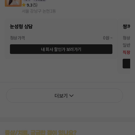
9.3
(
5
)
서울 강남구 논현1동
눈성형 상담
쌍꺼
정상가격
0원 ~
정상가
일반회
내 회사 할인가 보러가기
직장인
더보기
증상/치료, 궁금한 점이 있나요?