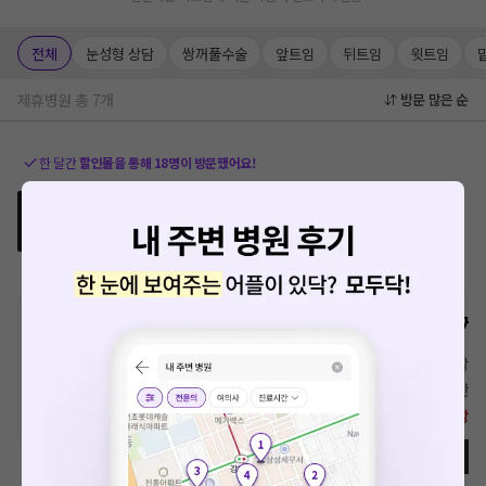
전체
눈성형 상담
쌍꺼풀수술
앞트임
뒤트임
윗트임
제휴병원 총
7
개
방문 많은 순
한 달간
할인몰을 통해
18
명이 방문했어요!
뷰티앤디지털치과병원
예약
가족할인
8.7
(
133
)
경기도 파주시 운정1동
눈성형 상담
쌍꺼
정상가격
1원
정상가
일반회
내 회사 할인가 보러가기
직장인