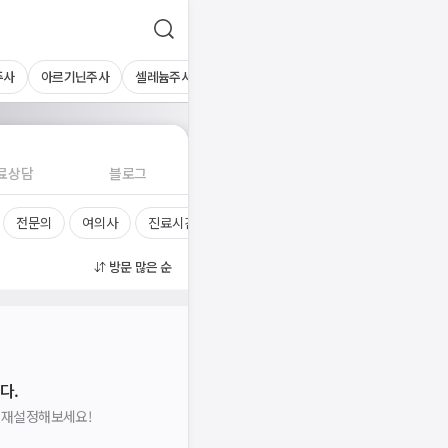
주사
아르기닌주사
셀레늄주사
마이어스칵테일
멀티블루주사
콤비
료상담
블로그
전문의
여의사
진료시간
방문 많은 순
다.
을 재설정해보세요!