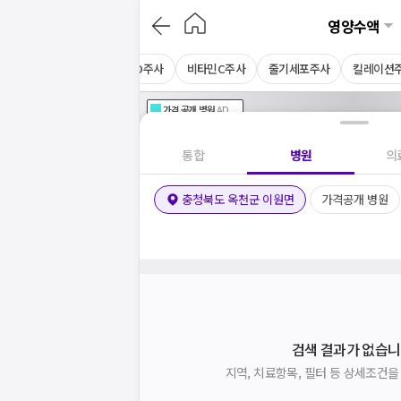
영양수액
카르
감초주사
비타민D주사
비타민C주사
줄기세포주사
킬레이션
가격공개
병원
AD
기획전 참여 병원
AD
병원
통합
병원
의
충청북도 옥천군 이원면
가격공개 병원
검색 결과가 없습니
지역, 치료항목, 필터 등 상세조건