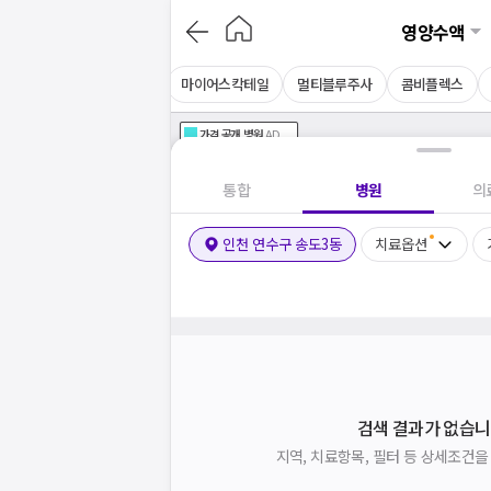
영양수액
셀레늄주사
아르기닌주사
마이어스칵테일
멀티블루주사
콤비플렉스
가격공개
병원
AD
기획전 참여 병원
AD
병원
통합
병원
의
인천 연수구 송도3동
치료옵션
보는
닥
검색 결과가 없습니
지역, 치료항목, 필터 등 상세조건
닥
이 앞장섭니다