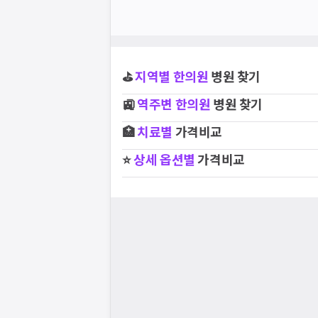
라로
요청하신 작업을 처리하지 못했습
주세요
네트워크 또는 서버의 일시적인 오류로, 잠
지속적으로 문제가 발생할 경우 모두닥 채
⛳
지역별
한의원
병원 찾기
🚉
역주변
한의원
병원 찾기
🏥
치료별
가격비교
⭐
상세 옵션별
가격비교
스토어에서
니다.