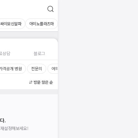
싸이모신알파
아미노플라즈마
료상담
블로그
가격공개 병원
전문의
여의사
진료시간
방문 많은 순
다.
을 재설정해보세요!