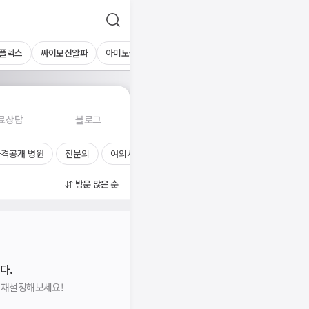
플렉스
싸이모신알파
아미노플라즈마
료상담
블로그
격공개 병원
전문의
여의사
진료시간
방문 많은 순
다.
을 재설정해보세요!