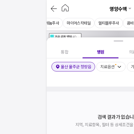
영양수액
주사
아르기닌주사
셀레늄주사
마이어스칵테일
멀티블루주사
콤비
가격공개
병원
AD
기획전 참여 병원
AD
병원
통합
병원
의
울산 울주군 청량읍
치료옵션
가
검색 결과가 없습니
지역, 치료항목, 필터 등 상세조건