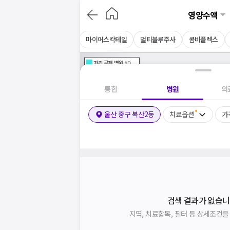
영양수액
아르기닌주사
셀레늄주사
마이어스칵테일
멀티블루주사
콤비플렉스
가격공개
병원
AD
기획전 참여 병원
AD
병원
통합
병원
의
울산 중구 복산2동
치료옵션
가
검색 결과가 없습니
지역, 치료항목, 필터 등 상세조건