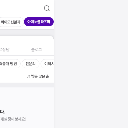
아미노플라즈마
싸이모신알파
료상담
블로그
격공개 병원
전문의
여의사
진료시간
방문 많은 순
다.
을 재설정해보세요!