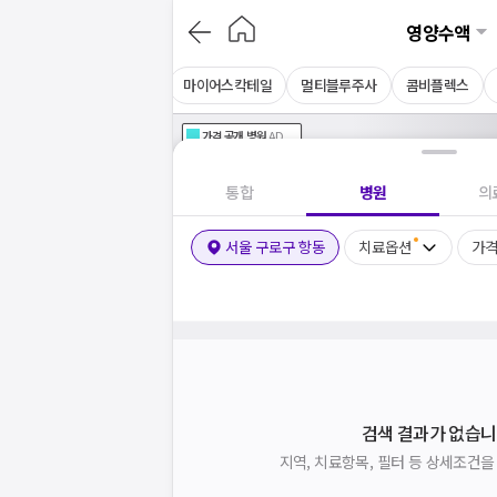
영양수액
아르기닌주사
셀레늄주사
마이어스칵테일
멀티블루주사
콤비플렉스
가격공개
병원
AD
기획전 참여 병원
AD
병원
통합
병원
의
서울 구로구 항동
치료옵션
가격
검색 결과가 없습니
지역, 치료항목, 필터 등 상세조건