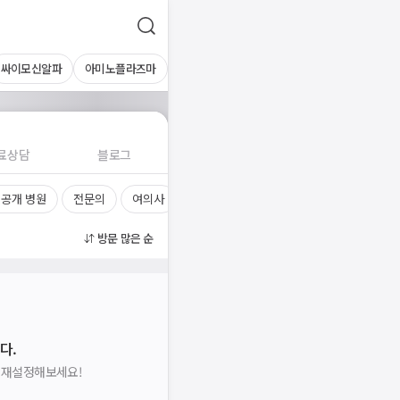
싸이모신알파
아미노플라즈마
료상담
블로그
공개 병원
전문의
여의사
진료시간
방문 많은 순
다.
을 재설정해보세요!