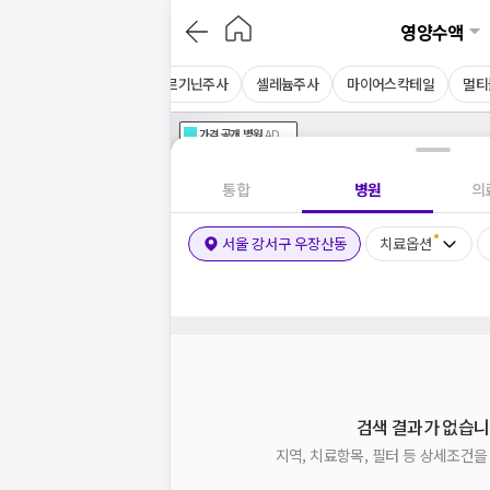
영양수액
주사
킬레이션주사
아르기닌주사
셀레늄주사
마이어스칵테일
멀티
가격공개
병원
AD
기획전 참여 병원
AD
병원
통합
병원
의
서울 강서구 우장산동
치료옵션
검색 결과가 없습니
지역, 치료항목, 필터 등 상세조건