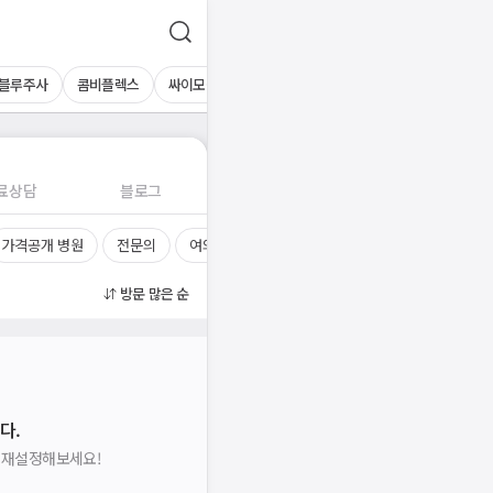
블루주사
콤비플렉스
싸이모신알파
아미노플라즈마
료상담
블로그
가격공개 병원
전문의
여의사
진료시간
방문 많은 순
다.
을 재설정해보세요!