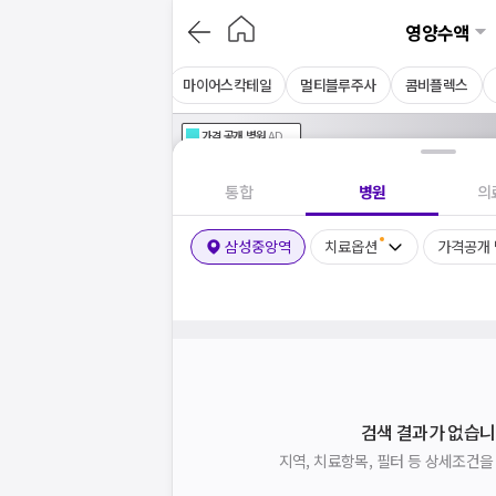
영양수액
아르기닌주사
셀레늄주사
마이어스칵테일
멀티블루주사
콤비플렉스
가격공개
병원
AD
기획전 참여 병원
AD
병원
통합
병원
의
삼성중앙역
치료옵션
가격공개
검색 결과가 없습니
지역, 치료항목, 필터 등 상세조건