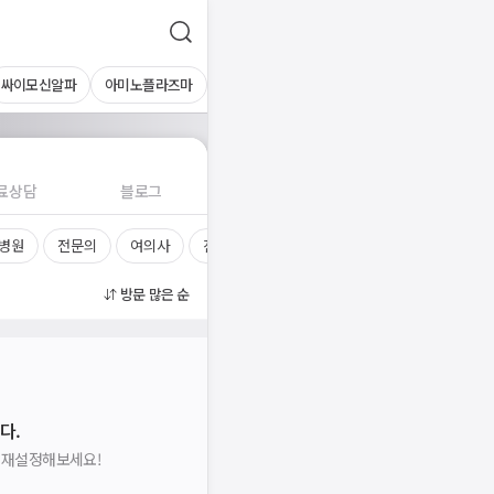
싸이모신알파
아미노플라즈마
료상담
블로그
 병원
전문의
여의사
진료시간
방문 많은 순
다.
을 재설정해보세요!