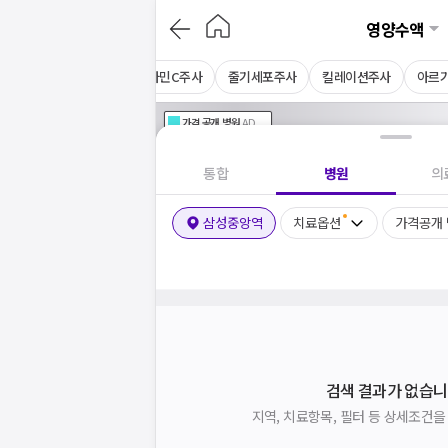
영양수액
주사
비타민D주사
비타민C주사
줄기세포주사
킬레이션주사
아르
가격공개
병원
AD
기획전 참여 병원
AD
병원
통합
병원
의
삼성중앙역
치료옵션
가격공개
검색 결과가 없습니
지역, 치료항목, 필터 등 상세조건