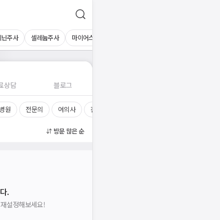
기닌주사
셀레늄주사
마이어스칵테일
멀티블루주사
콤비플렉스
싸
료상담
블로그
 병원
전문의
여의사
진료시간
방문 많은 순
다.
을 재설정해보세요!