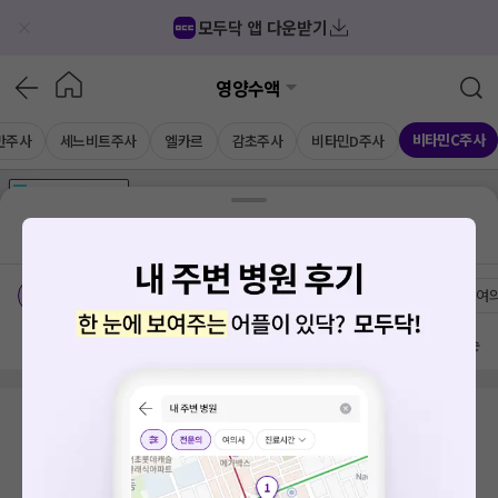
모두닥 앱 다운받기
영양수액
비타민C주사
반주사
세느비트주사
엘카르
감초주사
비타민D주사
가격공개
병원
AD
기획전 참여 병원
AD
병원
통합
병원
의료상담
블로그
대전 동구 효동
치료옵션
가격공개 병원
전문의
여
방문 많은 순
검색 결과가 없습니다.