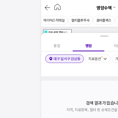
영양수액
아르기닌주사
셀레늄주사
마이어스칵테일
멀티블루주사
콤비플렉스
가격공개
병원
AD
기획전 참여 병원
AD
병원
통합
병원
의
대구 달서구 감삼동
치료옵션
가
검색 결과가 없습니
지역, 치료항목, 필터 등 상세조건