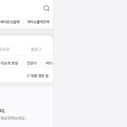
싸이모신알파
아미노플라즈마
료상담
블로그
격공개 병원
전문의
여의사
진료시간
방문 많은 순
다.
을 재설정해보세요!