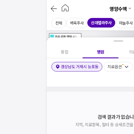
영양수액
신데렐라주사
전체
백옥주사
마늘주사
가격공개
병원
AD
기획전 참여 병원
AD
병원
통합
병원
의
경상남도 거제시 능포동
치료옵션
검색 결과가 없습니
지역, 치료항목, 필터 등 상세조건