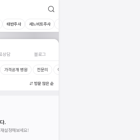
태반주사
세느비트주사
엘카르
감초주사
비타민D주사
비타민
료상담
블로그
가격공개 병원
전문의
여의사
진료시간
방문 많은 순
다.
을 재설정해보세요!