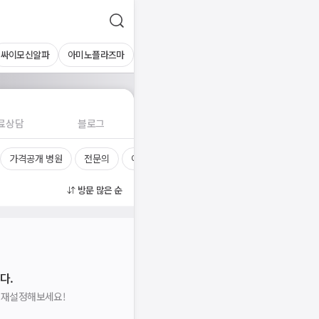
싸이모신알파
아미노플라즈마
료상담
블로그
가격공개 병원
전문의
여의사
진료시간
방문 많은 순
다.
을 재설정해보세요!