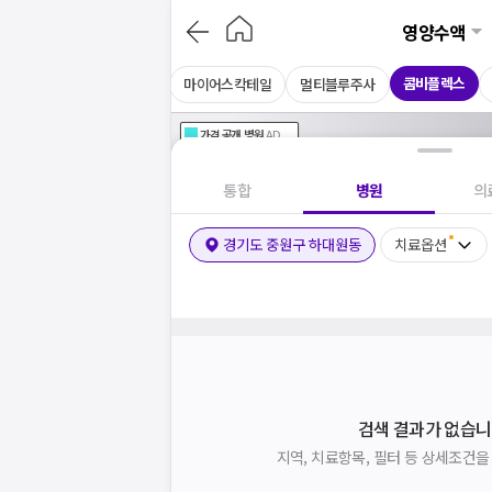
영양수액
콤비플렉스
아르기닌주사
셀레늄주사
마이어스칵테일
멀티블루주사
가격공개
병원
AD
기획전 참여 병원
AD
병원
통합
병원
의
경기도 중원구 하대원동
치료옵션
검색 결과가 없습니
지역, 치료항목, 필터 등 상세조건