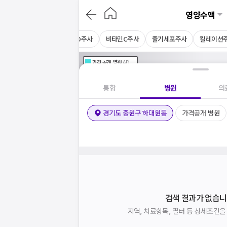
영양수액
카르
감초주사
비타민D주사
비타민C주사
줄기세포주사
킬레이션
가격공개
병원
AD
기획전 참여 병원
AD
병원
통합
병원
의
경기도 중원구 하대원동
가격공개 병원
검색 결과가 없습니
지역, 치료항목, 필터 등 상세조건