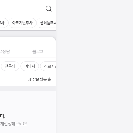
주사
아르기닌주사
셀레늄주사
마이어스칵테일
멀티블루주사
콤비
료상담
블로그
전문의
여의사
진료시간
방문 많은 순
다.
을 재설정해보세요!