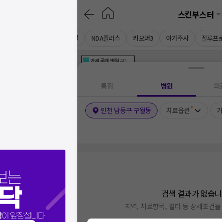
스킨부스터
필로가
레티젠
히라셀
NDA플러스
키오머3
아기주사
잘루프
가격공개
병원
AD
기획전 참여 병원
AD
병원
통합
병원
의
인천 남동구 구월동
치료옵션
가
보는
닥
검색 결과가 없습니
지역, 치료항목, 필터 등 상세조건
닥
이 앞장섭니다