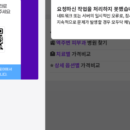
라로
요청하신 작업을 처리하지 못했습
주세요
네트워크 또는 서버의 일시적인 오류로, 잠
지속적으로 문제가 발생할 경우 모두닥 채
⛳
지역별
피부과
병원 찾기
🚉
역주변
피부과
병원 찾기
🏥
치료별
가격비교
⭐
상세 옵션별
가격비교
스토어에서
니다.