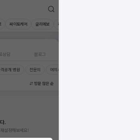
로
싸이토케어
글리에보
리제닌
키리엘
올리디아
료상담
블로그
격공개 병원
전문의
여의사
진료시간
방문 많은 순
다.
을 재설정해보세요!