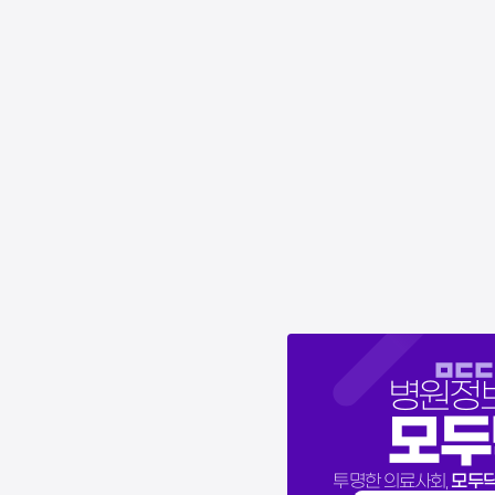
연어주사
스컬트라
울트라콜
레디어스
네오스템
물광주사
병원정
모두
모두
투명한 의료사회,