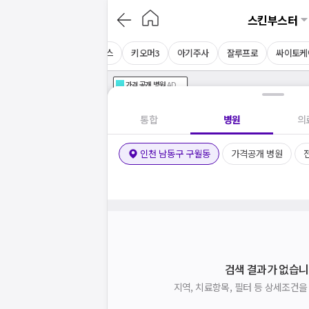
스킨부스터
티젠
히라셀
NDA플러스
키오머3
아기주사
잘루프로
싸이토케
가격공개
병원
AD
기획전 참여 병원
AD
병원
통합
병원
의
인천 남동구 구월동
가격공개 병원
검색 결과가 없습니
지역, 치료항목, 필터 등 상세조건