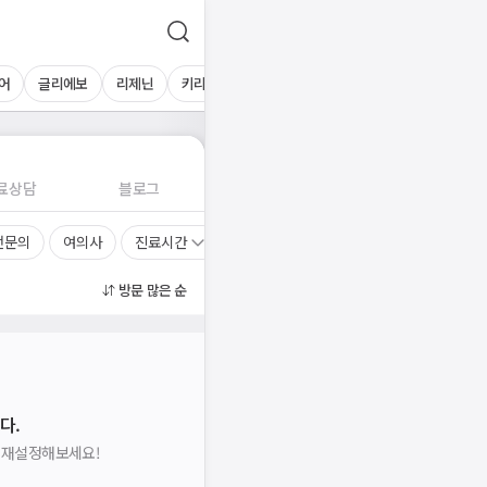
어
글리에보
리제닌
키리엘
올리디아
료상담
블로그
전문의
여의사
진료시간
방문 많은 순
다.
을 재설정해보세요!