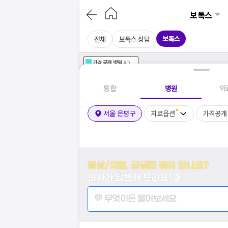
보톡스
보톡스
전체
보톡스 상담
가격공개
병원
AD
기획전 참여 병원
AD
병원
통합
병원
의
서울 은평구
치료옵션
가격공개
증상/치료, 궁금한 점이 있나요?
의사가 답변해 드려요!
💬 무엇이든 물어보세요