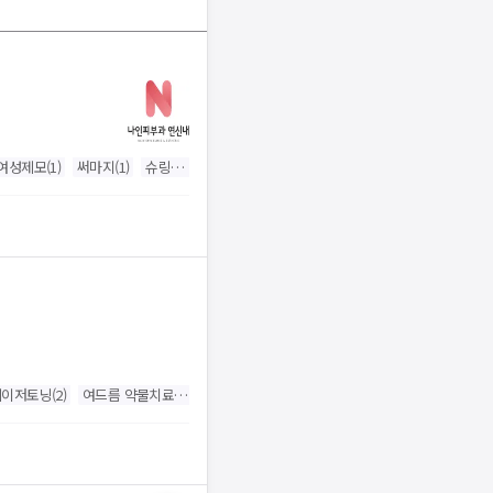
여성제모
(
1
)
써마지
(
1
)
슈링크
(
1
)
인모드 FX
(
1
)
리쥬란 힐러
(
1
)
레이저토닝
(
2
)
여드름 약물치료
(
1
)