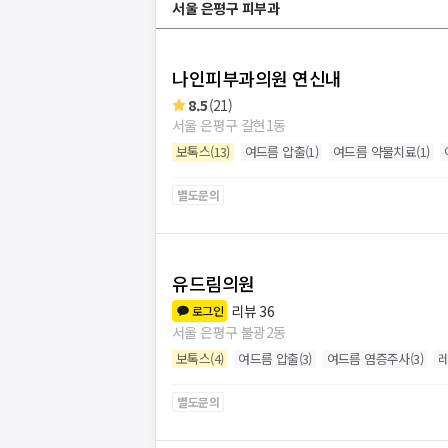
서울 은평구 피부과
나인피부과의원 연신내
8.5
(
21
)
서울 은평구 갈현1동
보톡스
(
13
)
여드름 압출
(
1
)
여드름 약물치료
(
1
)
별도문의
유드림의원
리뷰
36
로그인
서울 은평구 불광2동
보톡스
(
4
)
여드름 압출
(
3
)
여드름 염증주사
(
3
)
별도문의