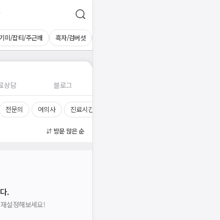
기미/잡티/주근깨
흑자/검버섯
홍조
BBL레이저
료상담
블로그
전문의
여의사
진료시간
방문 많은 순
다.
을 재설정해보세요!