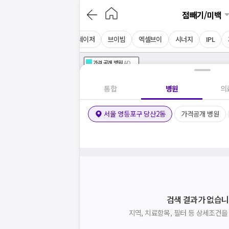
점빼기/미백
이드
루비레이저
리팟레이저
브이빔
엑셀브이
시너지
IPL
가격공개
병원
AD
기획전 참여 병원
AD
병원
통합
병원
의
서울 영등포구 당산2동
가격공개 병원
검색 결과가 없습니
지역, 치료항목, 필터 등 상세조건