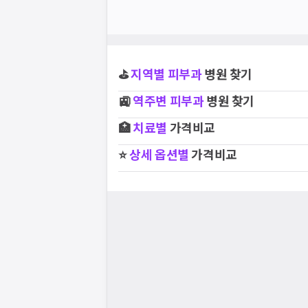
요청하신 작업을 처리하지 못했습
네트워크 또는 서버의 일시적인 오류로, 잠
지속적으로 문제가 발생할 경우 모두닥 채
⛳
지역별
피부과
병원 찾기
🚉
역주변
피부과
병원 찾기
🏥
치료별
가격비교
⭐
상세 옵션별
가격비교