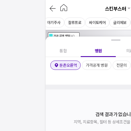
스킨부스터
NDA플러스
키오머3
아기주사
잘루프로
싸이토케어
글리에보
가격공개
병원
AD
기획전 참여 병원
AD
병원
통합
병원
의
둔촌오륜역
가격공개 병원
전문의
검색 결과가 없습니
지역, 치료항목, 필터 등 상세조건