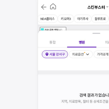
스킨부스터
로가
레티젠
히라셀
NDA플러스
키오머3
아기주사
잘루프로
가격공개
병원
AD
기획전 참여 병원
AD
병원
통합
병원
의
서울 강서구
치료옵션
가격공개
검색 결과가 없습니
지역, 치료항목, 필터 등 상세조건