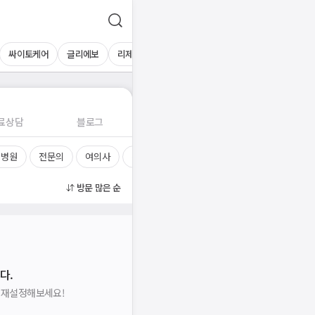
싸이토케어
글리에보
리제닌
키리엘
올리디아
료상담
블로그
 병원
전문의
여의사
진료시간
방문 많은 순
다.
을 재설정해보세요!