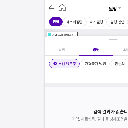
필링
전체
제스너필링
해초필링
필링 상담
가격공개
병원
AD
기획전 참여 병원
AD
병원
통합
병원
의
부산 영도구
가격공개 병원
전문의
검색 결과가 없습니
지역, 치료항목, 필터 등 상세조건