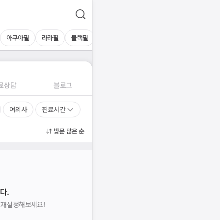
아쿠아필
라라필
블랙필
플라필
알라딘필
밀크필
핑크필
료상담
블로그
여의사
진료시간
방문 많은 순
다.
을 재설정해보세요!