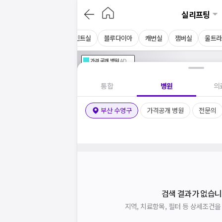
실리프팅
실
모노실
코그실
민트실
블루다이아
캐번실
잼버실
울트라
가격공개
병원
AD
기획전 참여 병원
AD
병원
통합
병원
의
부산 수영구
가격공개 병원
전문의
검색 결과가 없습니
지역, 치료항목, 필터 등 상세조건