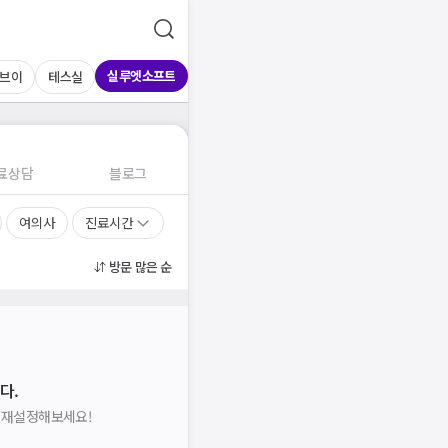
실루엣소프트
브이
테스실
료상담
블로그
여의사
진료시간
방문 많은 순
다.
을 재설정해보세요!