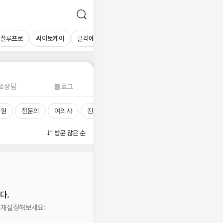
잘루프로
싸이토케어
글리에보
리제닌
키리엘
올리디아
료상담
블로그
병원
전문의
여의사
진료시간
방문 많은 순
다.
을 재설정해보세요!