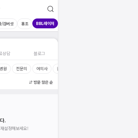
BBL레이저
자/검버섯
홍조
료상담
블로그
 병원
전문의
여의사
진료시간
방문 많은 순
다.
을 재설정해보세요!