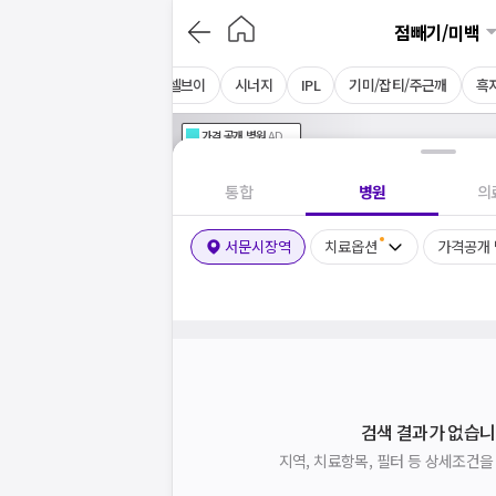
점빼기/미백
리팟레이저
브이빔
엑셀브이
시너지
IPL
기미/잡티/주근깨
흑
가격공개
병원
AD
기획전 참여 병원
AD
병원
통합
병원
의
서문시장역
치료옵션
가격공개
검색 결과가 없습니
지역, 치료항목, 필터 등 상세조건