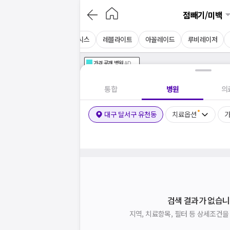
점빼기/미백
토닝
알렉스토닝
제네시스
레블라이트
아꼴레이드
루비레이저
가격공개
병원
AD
기획전 참여 병원
AD
병원
통합
병원
의
대구 달서구 유천동
치료옵션
가
검색 결과가 없습니
지역, 치료항목, 필터 등 상세조건