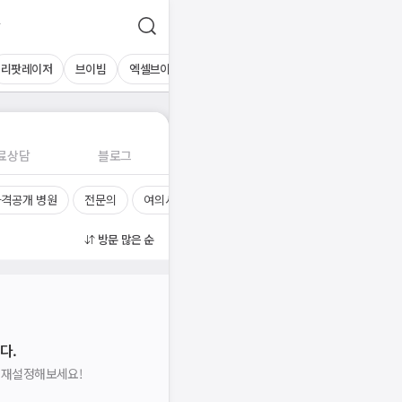
리팟레이저
브이빔
엑셀브이
시너지
IPL
기미/잡티/주근깨
흑
료상담
블로그
격공개 병원
전문의
여의사
진료시간
방문 많은 순
다.
을 재설정해보세요!