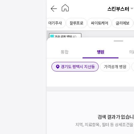
스킨부스터
NDA플러스
키오머3
아기주사
잘루프로
싸이토케어
글리에보
가격공개
병원
AD
기획전 참여 병원
AD
병원
통합
병원
의
경기도 평택시 지산동
가격공개 병원
검색 결과가 없습니
지역, 치료항목, 필터 등 상세조건