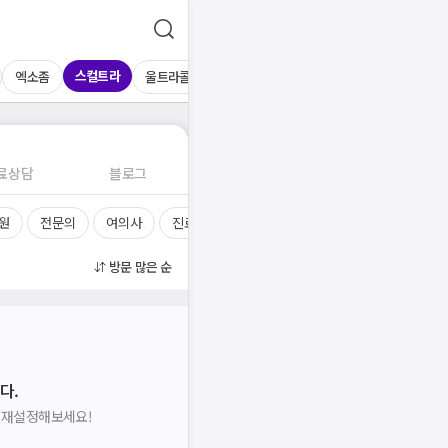
스컬트라
엑소좀
울트라콜
레디어스
네오스템
물광주사
연
료상담
블로그
원
전문의
여의사
진료시간
방문 많은 순
다.
을 재설정해보세요!