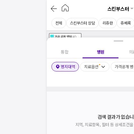
스킨부스터
전체
스킨부스터 상담
리쥬란
쥬베룩
가격공개
병원
AD
기획전 참여 병원
AD
병원
통합
병원
의
명지대역
치료옵션
가격공개 병
검색 결과가 없습니
지역, 치료항목, 필터 등 상세조건