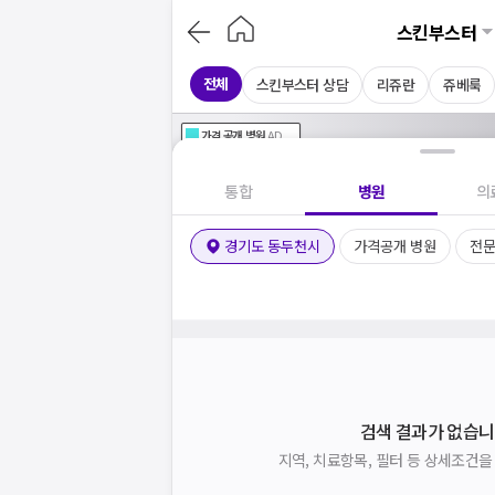
스킨부스터
전체
스킨부스터 상담
리쥬란
쥬베룩
가격공개
병원
AD
기획전 참여 병원
AD
병원
통합
병원
의
경기도 동두천시
가격공개 병원
전
검색 결과가 없습니
지역, 치료항목, 필터 등 상세조건