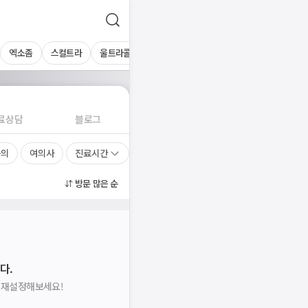
엑소좀
스컬트라
울트라콜
레디어스
네오스템
물광주사
연
료상담
블로그
문의
여의사
진료시간
방문 많은 순
다.
을 재설정해보세요!