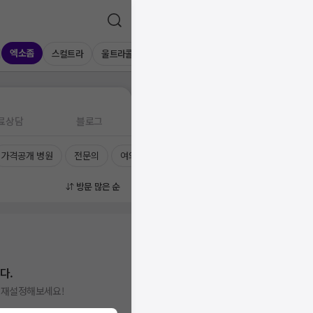
엑소좀
스컬트라
울트라콜
레디어스
네오스템
물광주사
연
료상담
블로그
가격공개 병원
전문의
여의사
진료시간
방문 많은 순
다.
을 재설정해보세요!