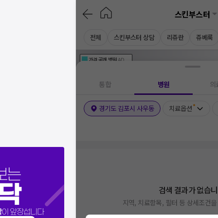
스킨부스터
전체
스킨부스터 상담
리쥬란
쥬베룩
가격공개
병원
AD
기획전 참여 병원
AD
병원
통합
병원
의
경기도 김포시 사우동
치료옵션
보는
닥
검색 결과가 없습니
지역, 치료항목, 필터 등 상세조건
닥
이 앞장섭니다