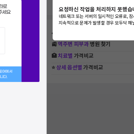
라로
요청하신 작업을 처리하지 못했습
주세요
네트워크 또는 서버의 일시적인 오류로, 잠
지속적으로 문제가 발생할 경우 모두닥 채
⛳
지역별
피부과
병원 찾기
🚉
역주변
피부과
병원 찾기
🏥
치료별
가격비교
⭐
상세 옵션별
가격비교
스토어에서
니다.