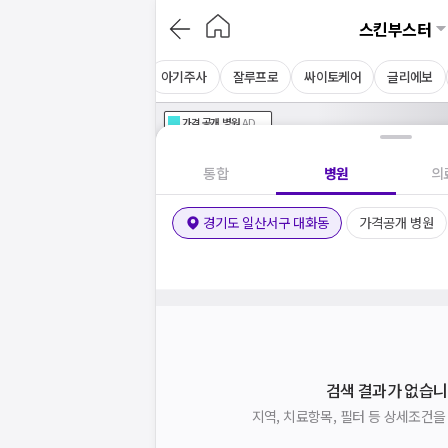
스킨부스터
NDA플러스
키오머3
아기주사
잘루프로
싸이토케어
글리에보
가격공개
병원
AD
기획전 참여 병원
AD
병원
통합
병원
의
경기도 일산서구 대화동
가격공개 병원
검색 결과가 없습니
지역, 치료항목, 필터 등 상세조건