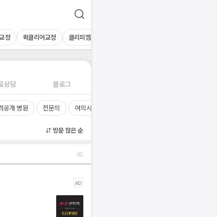
교정
퀵클리어교정
클리피엠교정
레진교정
데이몬클리어교정
소아
료상담
블로그
격공개 병원
전문의
여의사
진료시간
방문 많은 순
AD
AD