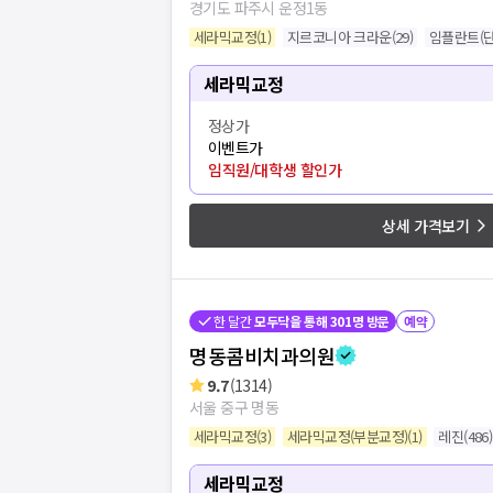
경기도 파주시 운정1동
세라믹교정
(
1
)
지르코니아 크라운
(
29
)
임플란트(단
세라믹교정
정상가
이벤트가
임직원/대학생 할인가
상세 가격보기
한 달간
모두닥을 통해
301
명 방문
예약
명동콤비치과의원
9.7
(
1314
)
서울 중구 명동
세라믹교정
(
3
)
세라믹교정(부분교정)
(
1
)
레진
(
486
)
병원
20
개 더보
세라믹교정