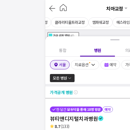
치아교정
교정
메탈교정
콤비교정
클라리티울트라교정
엠파워교정
에스라인
가격공개
병원
AD
기획전 참여 병원
AD
병원
통합
병원
의
서울
치료옵션
예약
가
모든 병원
가격공개
병원
한 달간
모두닥을 통해
18
명 방문
예약
뷰티앤디지털치과병원
8.7
(
133
)