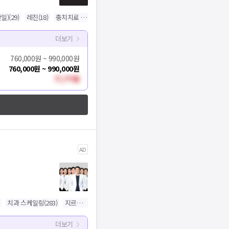
일)
(
29
)
레진
(
18
)
충치치료 검진
(
12
)
엑스레이 촬영(치과)
(
6
)
신경치료(치과)
(
6
)
더보기
760,000원 ~ 990,000원
760,000원 ~ 990,000원
??,???원
AD
치과 스케일링
(
283
)
지르코니아 크라운
(
160
)
세라믹 인레이
(
134
)
임플란트(단일
기
더보기