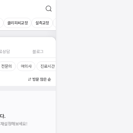
클리피씨교정
설측교정
세라믹교정
메탈교정
콤비교정
클라
료상담
블로그
전문의
여의사
진료시간
방문 많은 순
다.
을 재설정해보세요!