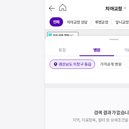
치아교정
전체
치아교정 상담
투명교정
앞니교정
가격공개
병원
AD
기획전 참여 병원
AD
병원
통합
병원
의
경상남도 의창구 동읍
가격공개 병원
검색 결과가 없습니
지역, 치료항목, 필터 등 상세조건