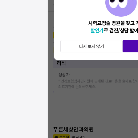
심평원 가격공개 병원
시력교정술 병원을 찾고 
눈애안과의원
할인가
로 검진/상담 받
리뷰
85
로그인
서울 광진구 화양동
다시 보지 않기
라섹
(
1
)
인공눈물 처방
(
21
)
라식
정상가
* 건강보험심사평가원에 공개된 진료비용을 출처로 합니
의료기관에 문의해주세요.
푸른세상안과의원
리뷰
42
로그인