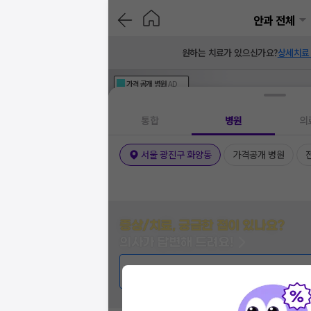
안과 전체
원하는 치료가 있으신가요?
상세치료
가격공개
병원
AD
기획전 참여 병원
AD
병원
통합
병원
의
서울 광진구 화양동
가격공개 병원
증상/치료, 궁금한 점이 있나요?
의사가 답변해 드려요!
💬 무엇이든 물어보세요