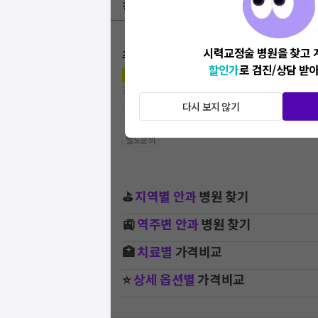
경기도 용인시 안과
시력교정술 병원을 찾고 
주신환안과
할인가
로 검진/상담 받
리뷰
8
로그인
경기도 용인시 기흥구 마북동
다시 보지 않기
인공눈물 처방
(
1
)
별도문의
⛳
지역별
안과
병원 찾기
🚉
역주변
안과
병원 찾기
🏥
치료별
가격비교
⭐
상세 옵션별
가격비교