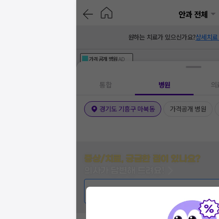
안과 전체
원하는 치료가 있으신가요?
상세치료
가격공개
병원
AD
기획전 참여 병원
AD
병원
통합
병원
의
경기도 기흥구 마북동
가격공개 병원
증상/치료, 궁금한 점이 있나요?
의사가 답변해 드려요!
💬 무엇이든 물어보세요