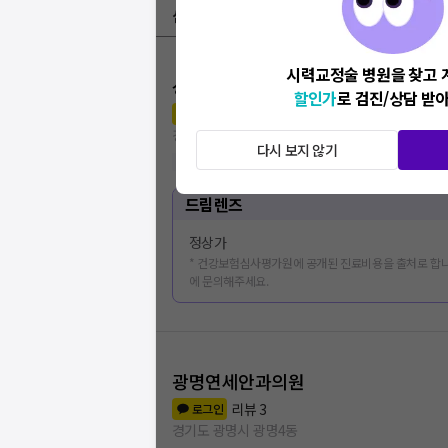
심평원 가격공개 병원
시력교정술 병원을 찾고 
성모안과의원
할인가
로 검진/상담 받
리뷰
9
로그인
경기도 광명시 광명4동
다시 보지 않기
인공눈물 처방
(
3
)
드림렌즈
정상가
* 건강보험심사평가원에 공개된 진료비용을 출처로 합니
에 문의해주세요.
광명연세안과의원
리뷰
3
로그인
경기도 광명시 광명4동