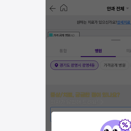
안과 전체
원하는 치료가 있으신가요?
상세치료
가격공개
병원
AD
기획전 참여 병원
AD
병원
통합
병원
의
경기도 광명시 광명4동
가격공개 병원
증상/치료, 궁금한 점이 있나요?
의사가 답변해 드려요!
💬 무엇이든 물어보세요