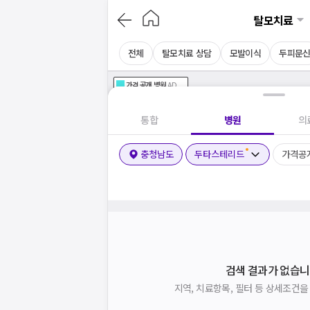
탈모치료
전체
탈모치료 상담
모발이식
두피문
가격공개
병원
AD
기획전 참여 병원
AD
병원
통합
병원
의
충청남도
두타스테리드
가격공
검색 결과가 없습니
지역, 치료항목, 필터 등 상세조건