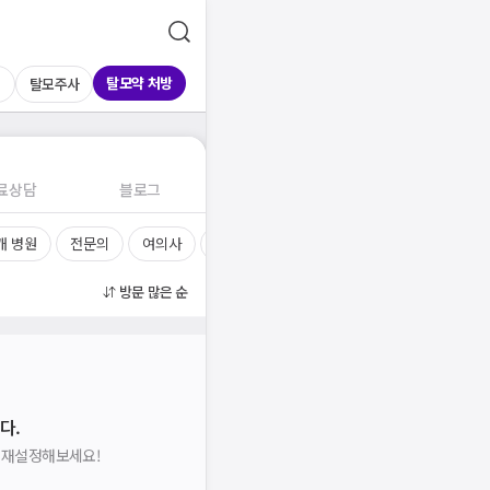
탈모약 처방
신
탈모주사
료상담
블로그
개 병원
전문의
여의사
진료시간
방문 많은 순
다.
을 재설정해보세요!