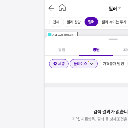
필러
필러
전체
필러 상담
필러 녹이는 주사
가격공개
병원
AD
기획전 참여 병원
AD
병원
통합
병원
의
세종
풀페이스
가격공개 병원
검색 결과가 없습니
지역, 치료항목, 필터 등 상세조건