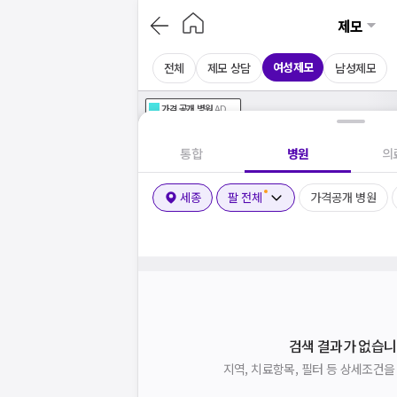
제모
여성제모
전체
제모 상담
남성제모
가격공개
병원
AD
기획전 참여 병원
AD
병원
통합
병원
의
세종
팔 전체
가격공개 병원
검색 결과가 없습니
지역, 치료항목, 필터 등 상세조건