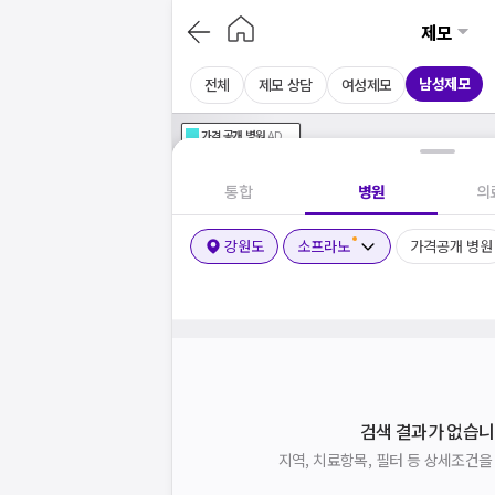
제모
남성제모
전체
제모 상담
여성제모
가격공개
병원
AD
기획전 참여 병원
AD
병원
통합
병원
의
강원도
소프라노
가격공개 병원
검색 결과가 없습니
지역, 치료항목, 필터 등 상세조건