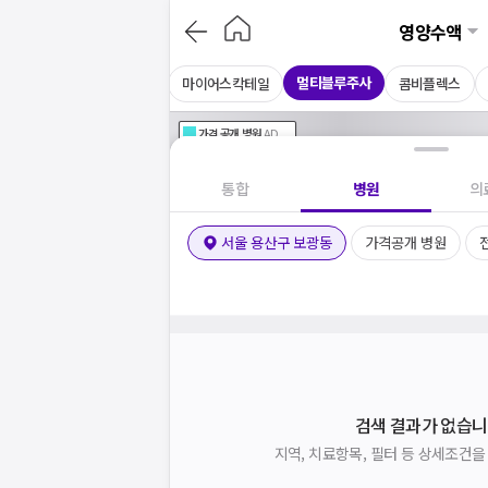
영양수액
멀티블루주사
아르기닌주사
셀레늄주사
마이어스칵테일
콤비플렉스
가격공개
병원
AD
기획전 참여 병원
AD
병원
통합
병원
의
서울 용산구 보광동
가격공개 병원
검색 결과가 없습니
지역, 치료항목, 필터 등 상세조건