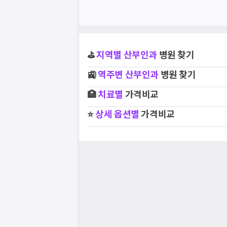
⛳
지역별
산부인과
병원 찾기
🚉
역주변
산부인과
병원 찾기
🏥
치료별
가격비교
⭐
상세 옵션별
가격비교