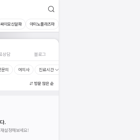
싸이모신알파
아미노플라즈마
료상담
블로그
전문의
여의사
진료시간
방문 많은 순
다.
을 재설정해보세요!