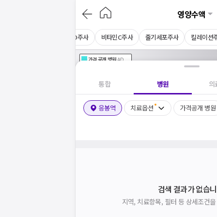
영양수액
주사
감초주사
비타민D주사
비타민C주사
줄기세포주사
킬레이션
가격공개
병원
AD
기획전 참여 병원
AD
병원
통합
병원
의
응봉역
치료옵션
가격공개 병원
검색 결과가 없습니
지역, 치료항목, 필터 등 상세조건