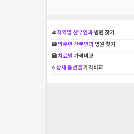
⛳
지역별
산부인과
병원 찾기
🚉
역주변
산부인과
병원 찾기
🏥
치료별
가격비교
⭐
상세 옵션별
가격비교