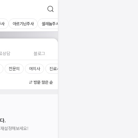
주사
아르기닌주사
셀레늄주사
마이어스칵테일
멀티블루주사
콤비
료상담
블로그
전문의
여의사
진료시간
방문 많은 순
다.
을 재설정해보세요!