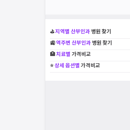
⛳
지역별
산부인과
병원 찾기
🚉
역주변
산부인과
병원 찾기
🏥
치료별
가격비교
⭐
상세 옵션별
가격비교