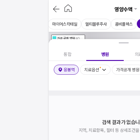
영양수액
아르기닌주사
셀레늄주사
마이어스칵테일
멀티블루주사
콤비플렉스
가격공개
병원
AD
기획전 참여 병원
AD
병원
통합
병원
의
응봉역
치료옵션
가격공개 병원
검색 결과가 없습니
지역, 치료항목, 필터 등 상세조건