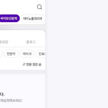
싸이모신알파
아미노플라즈마
료상담
블로그
전문의
여의사
진료시간
방문 많은 순
다.
을 재설정해보세요!