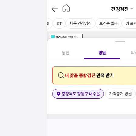
건강검진
음파
경동맥초음파
MRI
CT
채용 건강검진
보건증 발급
암 표
가격공개
병원
AD
기획전 참여 병원
AD
병원
통합
병원
의
내 맞춤 종합검진
견적 받기
충청북도 청원구 내수읍
가격공개 병원