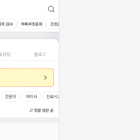
지자 검사
하복부초음파
간초음파
기타 초음파
혈액검사
료상담
블로그
전문의
여의사
진료시간
방문 많은 순