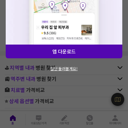
검색 결과가 없습니다.
지역, 치료항목, 필터 등 상세조건을 재설정해보세요!
앱 다운로드
⛳
지역별
내과
병원 찾기
일단 둘러볼게요!
🚉
역주변
내과
병원 찾기
🏥
치료별
가격비교
⭐
상세 옵션별
가격비교
홈
의료상담/가격
리뷰작성
할인몰
마이페이지